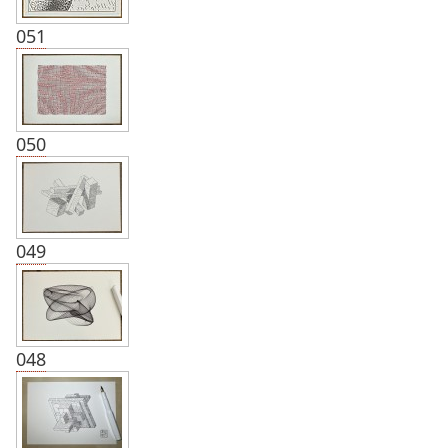
051
050
049
048