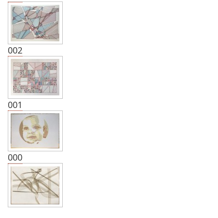
002
001
000