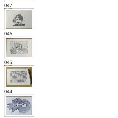
047
046
045
044