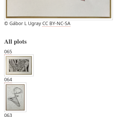
© Gábor L Ugray
CC BY-NC-SA
All plots
065
064
063