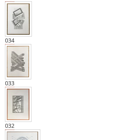
034
033
032