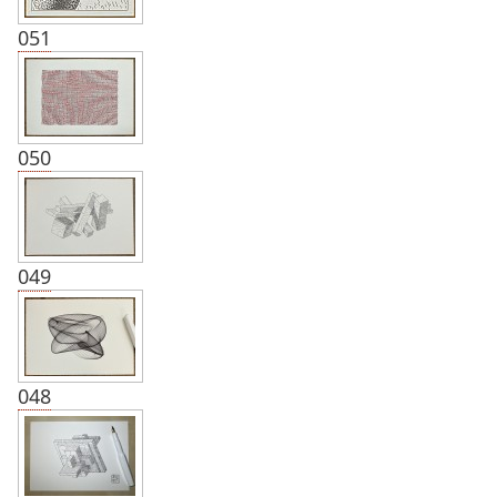
051
050
049
048