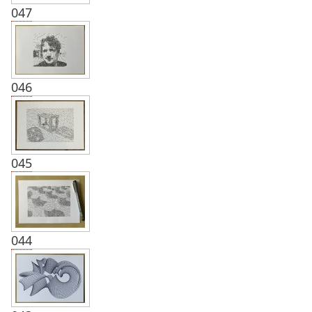
047
046
045
044