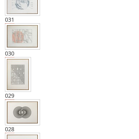
031
030
029
028