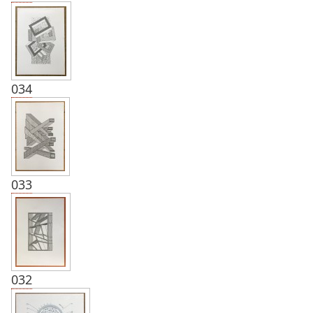
034
033
032