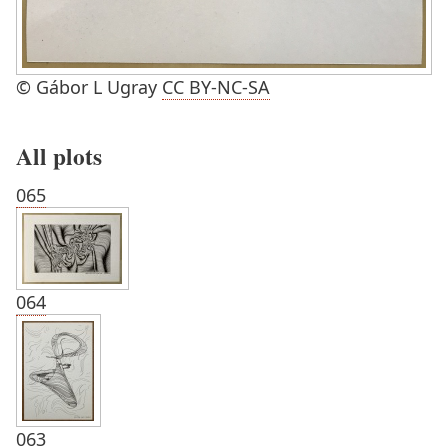
© Gábor L Ugray
CC BY-NC-SA
All plots
065
064
063