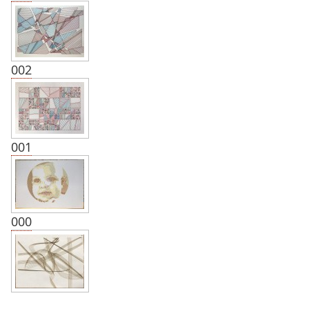
002
001
000