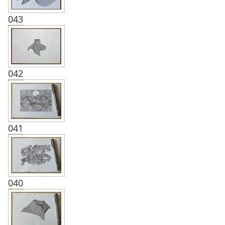
043
042
041
040