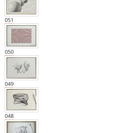
051
050
049
048