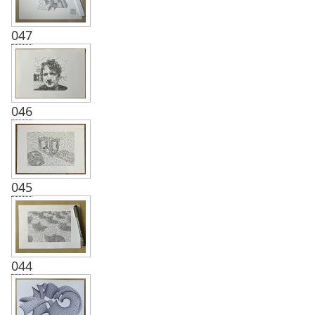
047
046
045
044