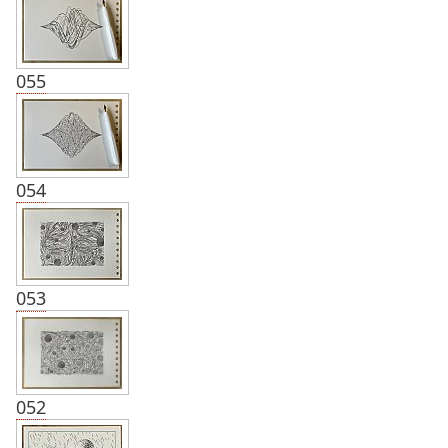
055
054
053
052